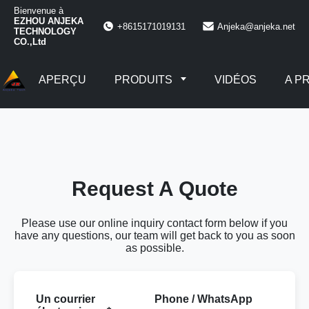
Bienvenue à
EZHOU ANJEKA
+8615171019131
Anjeka@anjeka.net
TECHNOLOGY
CO.,Ltd
APERÇU
PRODUITS
VIDÉOS
A P
Request A Quote
Please use our online inquiry contact form below if you
have any questions, our team will get back to you as soon
as possible.
Un courrier
Phone / WhatsApp