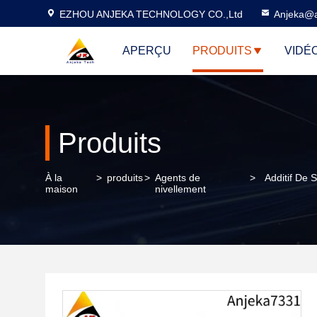
EZHOU ANJEKA TECHNOLOGY CO.,Ltd
Anjeka@a
APERÇU
PRODUITS
VIDÉ
Produits
À la
>
produits
>
Agents de
>
Additif De 
maison
nivellement