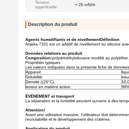
Tension
< 25 mN/m
superficielle:
Description du produit
Agents humidifiants et de nivellement
Définition
Anjeka 7331 est un additif de nivellement au silicone av
Données relatives au produit
Composition:
polydiméthylsiloxane modifié au polyéther.
Propriétés typiques
Les valeurs indiquées dans la présente fiche de données d
Appareil:
liqu
Solubilité:
eau/
Densité ((20°C):
10,
teneur en matière active:
98
ÉVÉNEMENT et transport
La séparation et la turbidité peuvent survenir à des temp
Attention!
Avant une utilisation massive, l'utilisateur doit détermin
recoutabilité et le développement des cratères.
Application du produit