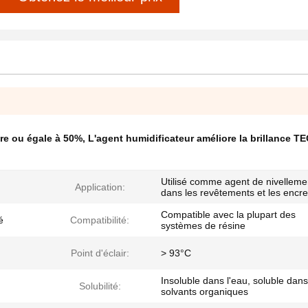
ure ou égale à 50%
,
L'agent humidificateur améliore la brillance 
Utilisé comme agent de nivelleme
Application:
dans les revêtements et les encr
Compatible avec la plupart des
é
Compatibilité:
systèmes de résine
Point d'éclair:
> 93°C
Insoluble dans l'eau, soluble dans
Solubilité:
solvants organiques