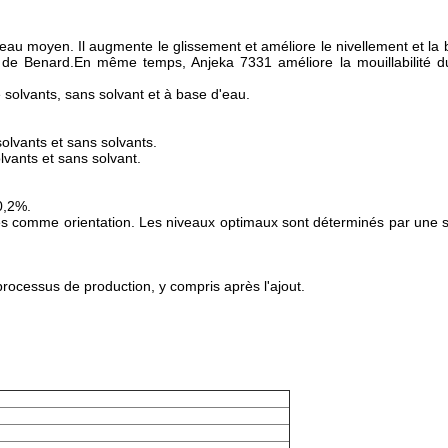
veau moyen. Il augmente le glissement et améliore le nivellement et la b
es de Benard.En même temps, Anjeka 7331 améliore la mouillabilité du
solvants, sans solvant et à base d'eau.
olvants et sans solvants.
vants et sans solvant.
0,2%.
s comme orientation. Les niveaux optimaux sont déterminés par une s
 processus de production, y compris après l'ajout.