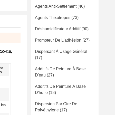
Agents Anti-Settlement
(46)
Agents Thixotropes
(73)
Déshumidificateur Additif
(90)
Promoteur De L'adhésion
(27)
Dispersant À Usage Général
TEGO410
,
(17)
nt
Additifs De Peinture À Base
es
D'eau
(27)
Additifs De Peinture À Base
D'huile
(18)
Dispersion Par Cire De
 les
Polyéthylène
(17)