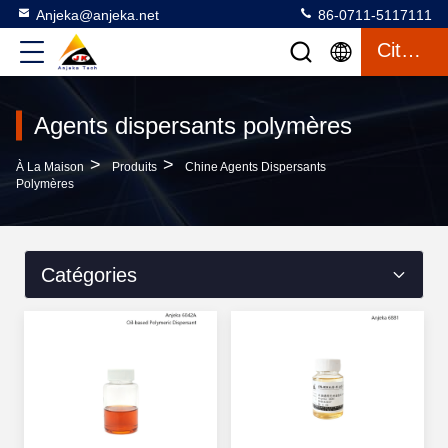
Anjeka@anjeka.net
86-0711-5117111
Citation
Agents dispersants polymères
>
>
À La Maison
Produits
Chine Agents Dispersants
Polymères
Catégories