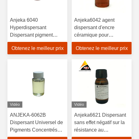
Anjeka 6040
Anjeka6042 agent
Hyperdispersant
dispersant d'encre
Dispersant pigment
céramique pour
organique Excellent
pigments dispersants
Obtenez le meilleur prix
Obtenez le meilleur prix
développement de la
céramiques à faible
couleur dans la peinture
polarité
de finition automobile
Vidéo
Vidéo
ANJEKA-6062B
Anjeka6621 Dispersant
Dispersant Universel de
sans effet négatif sur la
Pigments Concentrés
résistance au
(Compatible Multi-
jaunissement/l'adhérence