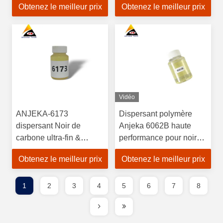
Obtenez le meilleur prix
Obtenez le meilleur prix
Résines)
des métaux BYK 2152
Vidéo
ANJEKA-6173
Dispersant polymère
dispersant Noir de
Anjeka 6062B haute
carbone ultra-fin &
performance pour noir
Stabilisateur de pigment
de carbone dans les
Obtenez le meilleur prix
Obtenez le meilleur prix
organique EFKA4063
systèmes époxy BYK
163
1
2
3
4
5
6
7
8