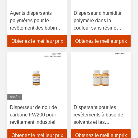
Agents dispersants
Disperseur d'humidité
polymères pour le
polymère dans la
revêtement des bobines
couleur sans résine
du système de résine de
Paste haute jetness
Obtenez le meilleur prix
Obtenez le meilleur prix
polyester préparant des
Carbon Black
boues blanches et
noires
Vidéo
Disperseur de noir de
Dispersant pour les
carbone FW200 pour
revêtements à base de
revêtement industriel
solvants et les
revêtements en bobine
Obtenez le meilleur prix
Obtenez le meilleur prix
des systèmes d'encre