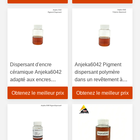
Dispersant d'encre
Anjeka6042 Pigment
céramique Anjeka6042
dispersant polymère
adapté aux encres
dans un revêtement à
céramiques pour jet
faible polarité améliore
Obtenez le meilleur prix
Obtenez le meilleur prix
d'encre à faible polarité
la brillance et la vivacité