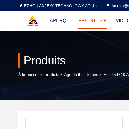
EZHOU ANJEKA TECHNOLOGY CO.,Ltd
Anjeka@a
APERÇU
PRODUITS
VIDÉ
Produits
À la maison
>
produits
>
Agents thixotropes
>
Anjeka4610 Ag