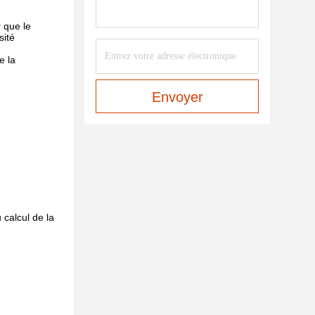
 que le
sité
e la
Envoyer
 calcul de la