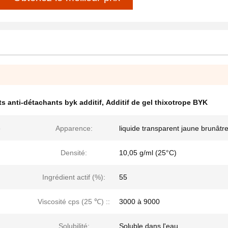
s anti-détachants byk additif
,
Additif de gel thixotrope BYK
é
Apparence:
liquide transparent jaune brunâtr
Densité:
10,05 g/ml (25°C)
Ingrédient actif (%):
55
Viscosité cps (25 ℃) ::
3000 à 9000
Solubilité:
Soluble dans l'eau