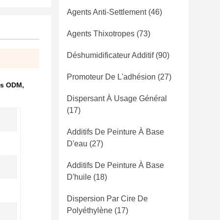
Agents Anti-Settlement
(46)
Agents Thixotropes
(73)
Déshumidificateur Additif
(90)
Promoteur De L'adhésion
(27)
res ODM
,
Dispersant À Usage Général
(17)
Additifs De Peinture À Base
D'eau
(27)
Additifs De Peinture À Base
D'huile
(18)
Dispersion Par Cire De
Polyéthylène
(17)