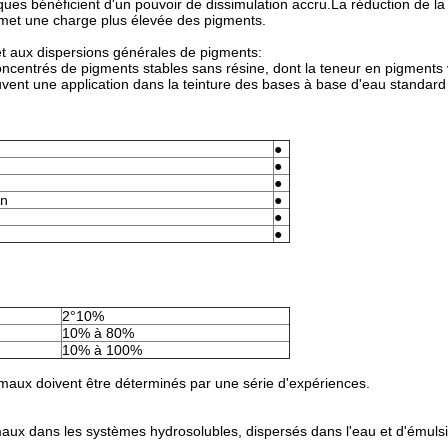
es bénéficient d'un pouvoir de dissimulation accru.La réduction de la 
ermet une charge plus élevée des pigments.
t aux dispersions générales de pigments:
concentrés de pigments stables sans résine, dont la teneur en pigments 
ent une application dans la teinture des bases à base d'eau standard
●
●
●
on
●
●
●
2°10%
10% à 80%
10% à 100%
maux doivent être déterminés par une série d'expériences.
maux dans les systèmes hydrosolubles, dispersés dans l'eau et d'émuls