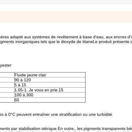
ères adapté aux systèmes de revêtement à base d'eau, aux encres d'
gments inorganiques tels que le dioxyde de titaneLe produit présente 
yester
Fluide jaune clair
90 à 120
5 à 15
1.05-1. Je vous en prie.15
100 à 300
60
s à 0°C peuvent entraîner une stratification ou une turbidité.
ments par stabilisation stérique.En outre,, les pigments transparents bé