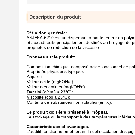
Description du produit
Définition générale
:
ANJEKA-6210 est un dispersant à haute teneur en polym
et aux adhésifs.principalement destinés au broyage de pi
propriétés de réduction de la viscosité.
Données sur le produit:
Composition chimique: composé acide fonctionnel de pol
Propriétés physiques typiques:
Appareil:
Valeur acide (mgKOH/g):
Valeur des amines (mgKOH/g):
Densité (g/cm3 à 23°C):
Viscosité (cps à 25°C):
Contenu de substances non volatiles (en %):
Le produit doit être présenté à l'hôpital.
Le stockage ou le transport à des températures inférieure
Caractéristiques et avantages:
L'additif fonctionne en obtenant la déflocculation des pig