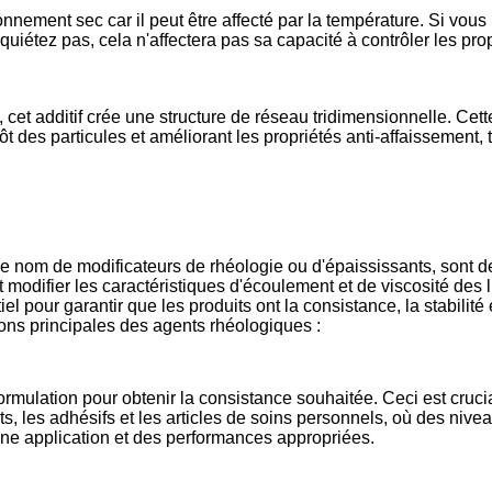
ronnement sec car il peut être affecté par la température. Si vou
uiétez pas, cela n'affectera pas sa capacité à contrôler les pro
et additif crée une structure de réseau tridimensionnelle. Cette
t des particules et améliorant les propriétés anti-affaissement, 
 nom de modificateurs de rhéologie ou d'épaississants, sont de
t modifier les caractéristiques d'écoulement et de viscosité des l
l pour garantir que les produits ont la consistance, la stabilité 
tions principales des agents rhéologiques :
rmulation pour obtenir la consistance souhaitée. Ceci est cruci
ts, les adhésifs et les articles de soins personnels, où des nive
une application et des performances appropriées.