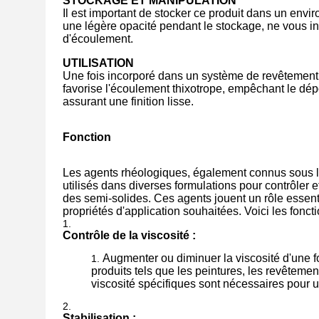
STOCKAGE ET MANIPULATION
Il est important de stocker ce produit dans un envi
une légère opacité pendant le stockage, ne vous inq
d'écoulement.
UTILISATION
Une fois incorporé dans un système de revêtement, c
favorise l'écoulement thixotrope, empêchant le dépô
assurant une finition lisse.
Fonction
Les agents rhéologiques, également connus sous le
utilisés dans diverses formulations pour contrôler e
des semi-solides. Ces agents jouent un rôle essentie
propriétés d'application souhaitées. Voici les fonc
Contrôle de la viscosité :
Augmenter ou diminuer la viscosité d'une fo
produits tels que les peintures, les revêtemen
viscosité spécifiques sont nécessaires pour 
Stabilisation :