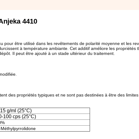
Anjeka 4410
u pour être utilisé dans les revêtements de polarité moyenne et les r
durcissent à température ambiante. Cet additif améliore les propriétés 
dépôt. Il peut être ajouté à un stade ultérieur du traitement.
modifiée.
ent des propriétés typiques et ne sont pas destinées à être des limites
,15 g/ml (25°C)
0-100 cps (25°C)
0%
-Méthylpyrrolidone