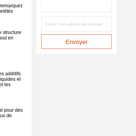
s remarquez
priétés
 structure
tout en
Envoyer
s additifs
iquides et
et les
al pour des
aux de