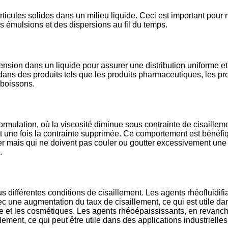
icules solides dans un milieu liquide. Ceci est important pour 
des émulsions et des dispersions au fil du temps.
ension dans un liquide pour assurer une distribution uniforme e
dans des produits tels que les produits pharmaceutiques, les pr
 boissons.
rmulation, où la viscosité diminue sous contrainte de cisailleme
lit une fois la contrainte supprimée. Ce comportement est bénéfi
quer mais qui ne doivent pas couler ou goutter excessivement une 
.
différentes conditions de cisaillement. Les agents rhéofluidifi
c une augmentation du taux de cisaillement, ce qui est utile da
ie et les cosmétiques. Les agents rhéoépaississants, en revanch
lement, ce qui peut être utile dans des applications industrielles