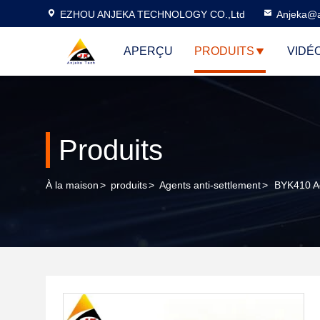
EZHOU ANJEKA TECHNOLOGY CO.,Ltd
Anjeka@a
APERÇU
PRODUITS
VIDÉ
Produits
À la maison
>
produits
>
Agents anti-settlement
>
BYK410 Ag