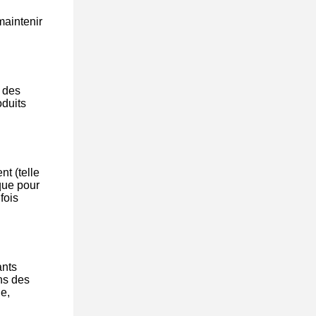
maintenir
t des
oduits
nt (telle
que pour
fois
ants
ns des
e,