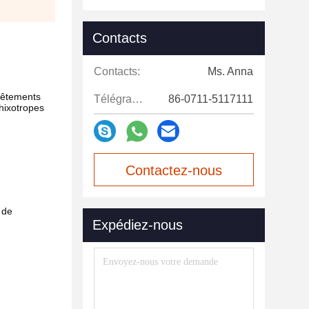
Contacts
Contacts:
Ms. Anna
evêtements
Télégramme:
86-0711-5117111
thixotropes
Contactez-nous
maintenant
 de
Expédiez-nous