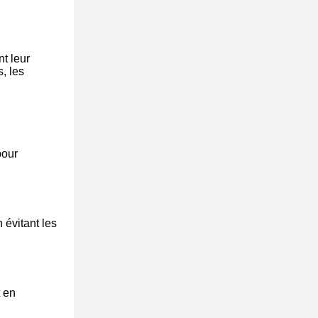
nt leur
s, les
pour
 évitant les
 en