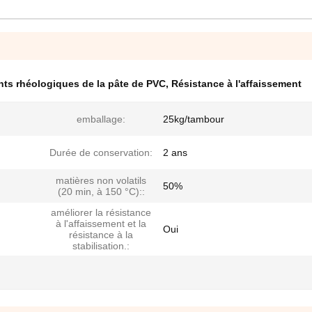
ts rhéologiques de la pâte de PVC
,
Résistance à l'affaissement
emballage:
25kg/tambour
Durée de conservation:
2 ans
matières non volatils
50%
(20 min, à 150 °C)::
améliorer la résistance
à l'affaissement et la
Oui
résistance à la
stabilisation.: