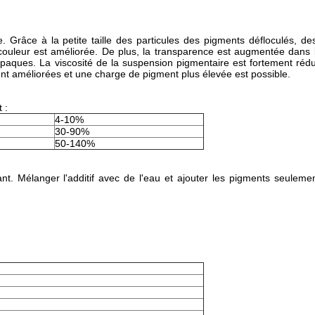
que. Grâce à la petite taille des particules des pigments défloculés, d
a couleur est améliorée. De plus, la transparence est augmentée dans
paques. La viscosité de la suspension pigmentaire est fortement rédu
nt améliorées et une charge de pigment plus élevée est possible.
 :
4-10%
30-90%
50-140%
ant. Mélanger l'additif avec de l'eau et ajouter les pigments seulem