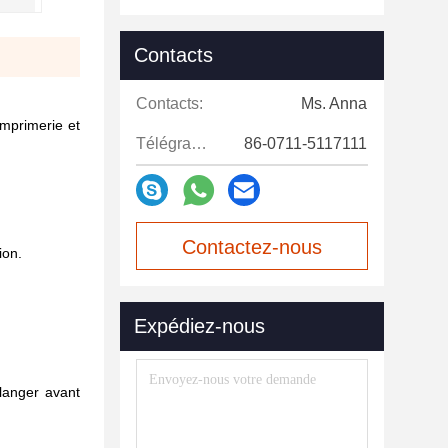
Contacts
Contacts:
Ms. Anna
imprimerie et
Télégramme:
86-0711-5117111
Contactez-nous
ion.
maintenant
Expédiez-nous
langer avant