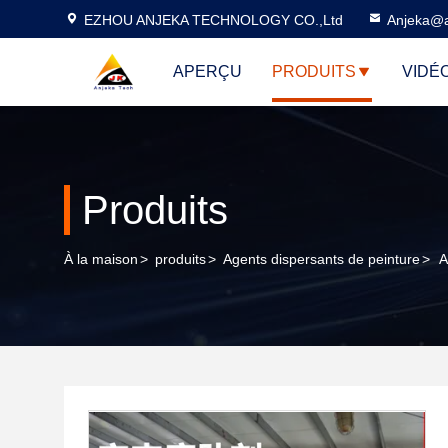
EZHOU ANJEKA TECHNOLOGY CO.,Ltd
Anjeka@a
APERÇU
PRODUITS
VIDÉ
Produits
À la maison
>
produits
>
Agents dispersants de peinture
>
A