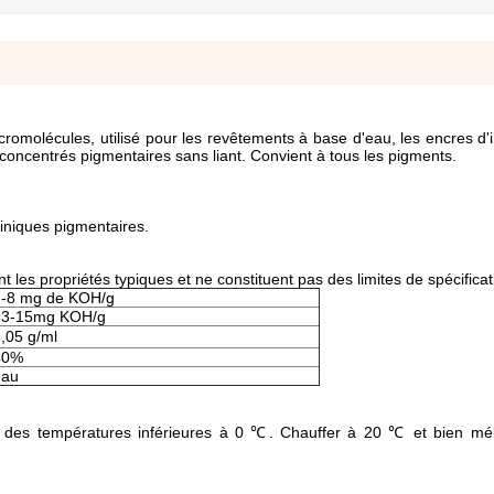
romolécules, utilisé pour les revêtements à base d'eau, les encres d'
les concentrés pigmentaires sans liant. Convient à tous les pigments.
iniques pigmentaires.
 les propriétés typiques et ne constituent pas des limites de spécificat
7-8 mg de KOH/g
13-15mg KOH/g
,05 g/ml
40%
eau
 à des températures inférieures à 0 ℃. Chauffer à 20 ℃ et bien mé