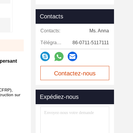
Contacts
Contacts:
Ms. Anna
Télégramme:
86-0711-5117111
spersant
Contactez-nous
maintenant
(CFRP),
ruction sur
Expédiez-nous