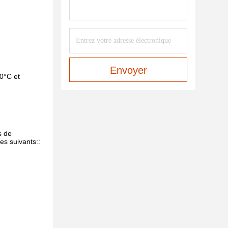
Envoyer
20°C et
s de
es suivants::