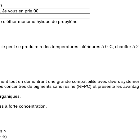
5
0
. Je vous en prie.00
e d'éther monométhylique de propylène
uile peut se produire à des températures inférieures à 0°C; chauffer à 
igment tout en démontrant une grande compatibilité avec divers système
 les concentrés de pigments sans résine (RFPC) et présente les avantag
organiques.
s à forte concentration.
n ○
⭐ ⭐)