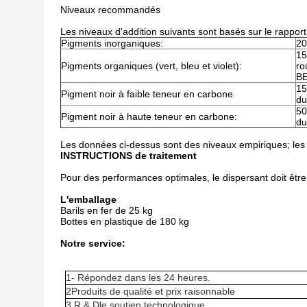
Niveaux recommandés
Les niveaux d'addition suivants sont basés sur le rapport 
Pigments inorganiques:
20
15
Pigments organiques (vert, bleu et violet):
ro
BE
15
Pigment noir à faible teneur en carbone
du
50
Pigment noir à haute teneur en carbone:
du
Les données ci-dessus sont des niveaux empiriques; les 
INSTRUCTIONS de traitement
Pour des performances optimales, le dispersant doit être
L'emballage
Barils en fer de 25 kg
Bottes en plastique de 180 kg
Notre service:
1- Répondez dans les 24 heures.
2Produits de qualité et prix raisonnable
3.
R & D
le soutien technologique.