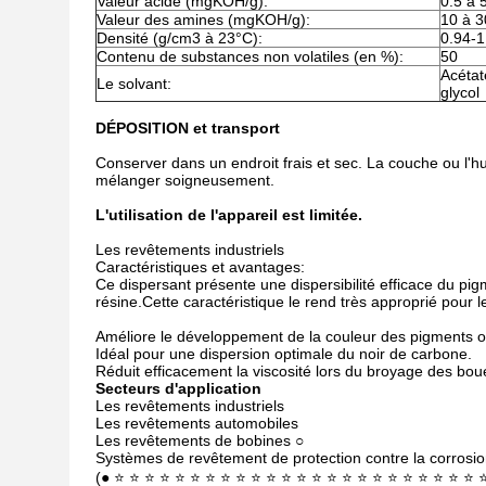
Valeur acide (mgKOH/g):
0.5 à 
Valeur des amines (mgKOH/g):
10 à 3
Densité (g/cm3 à 23°C):
0.94-1
Contenu de substances non volatiles (en %):
50
Acétat
Le solvant:
glycol
DÉPOSITION et transport
Conserver dans un endroit frais et sec. La couche ou l'h
mélanger soigneusement.
L'utilisation de l'appareil est limitée.
Les revêtements industriels
Caractéristiques et avantages:
Ce dispersant présente une dispersibilité efficace du p
résine.Cette caractéristique le rend très approprié pour
Améliore le développement de la couleur des pigments 
Idéal pour une dispersion optimale du noir de carbone.
Réduit efficacement la viscosité lors du broyage des boue
Secteurs d'application
Les revêtements industriels
Les revêtements automobiles
Les revêtements de bobines ○
Systèmes de revêtement de protection contre la corrosio
(● ⭐ ⭐ ⭐ ⭐ ⭐ ⭐ ⭐ ⭐ ⭐ ⭐ ⭐ ⭐ ⭐ ⭐ ⭐ ⭐ ⭐ ⭐ ⭐ ⭐ ⭐ ⭐ ⭐ ⭐ 