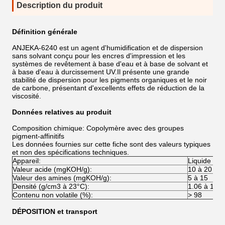
Description du produit
Définition générale
ANJEKA-6240 est un agent d'humidification et de dispersion
sans solvant conçu pour les encres d'impression et les
systèmes de revêtement à base d'eau et à base de solvant et
à base d'eau à durcissement UV.Il présente une grande
stabilité de dispersion pour les pigments organiques et le noir
de carbone, présentant d'excellents effets de réduction de la
viscosité.
Données relatives au produit
Composition chimique: Copolymère avec des groupes
pigment-affinitifs
Les données fournies sur cette fiche sont des valeurs typiques
et non des spécifications techniques.
Appareil:
Liquide vis
Valeur acide (mgKOH/g):
10 à 20
Valeur des amines (mgKOH/g):
5 à 15
Densité (g/cm3 à 23°C):
1.06 à 1.12
Contenu non volatile (%):
> 98
DÉPOSITION et transport