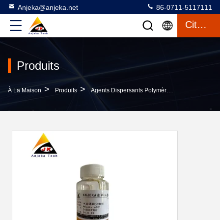
Anjeka@anjeka.net
86-0711-5117111
Citation
Produits
>
>
>
À La Maison
Produits
Agents Dispersants Polymères
Anjeka6881 