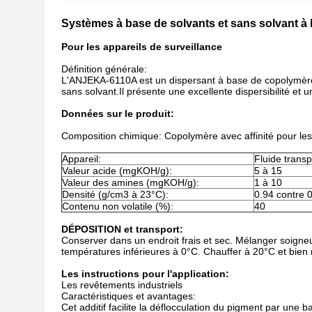
Systèmes à base de solvants et sans solvant à
Pour les appareils de surveillance
Définition générale:
L'ANJEKA-6110A est un dispersant à base de copolymère 
sans solvant.Il présente une excellente dispersibilité et 
Données sur le produit:
Composition chimique: Copolymère avec affinité pour le
Appareil:
Fluide trans
Valeur acide (mgKOH/g):
5 à 15
Valeur des amines (mgKOH/g):
1 à 10
Densité (g/cm3 à 23°C):
0.94 contre 
Contenu non volatile (%):
40
DÉPOSITION et transport:
Conserver dans un endroit frais et sec. Mélanger soigneu
températures inférieures à 0°C. Chauffer à 20°C et bien
Les instructions pour l'application:
Les revêtements industriels
Caractéristiques et avantages:
Cet additif facilite la déflocculation du pigment par une 