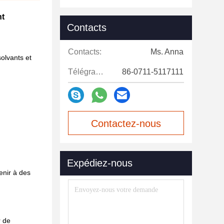
nt
Contacts
Contacts:
Ms. Anna
olvants et
Télégramme:
86-0711-5117111
Contactez-nous
maintenant
Expédiez-nous
enir à des
r de