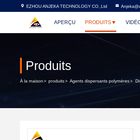
EZHOU ANJEKA TECHNOLOGY CO.,Ltd
Anjeka@a
APERÇU
PRODUITS
VIDÉ
Produits
À la maison
>
produits
>
Agents dispersants polymères
>
Di