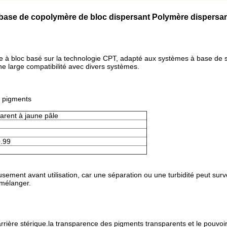
 base de copolymère de bloc dispersant Polymère dispersa
à bloc basé sur la technologie CPT, adapté aux systèmes à base de s
une large compatibilité avec divers systèmes.
s pigments
parent à jaune pâle
0.99
sement avant utilisation, car une séparation ou une turbidité peut surv
 mélanger.
barrière stérique.la transparence des pigments transparents et le pouvoi