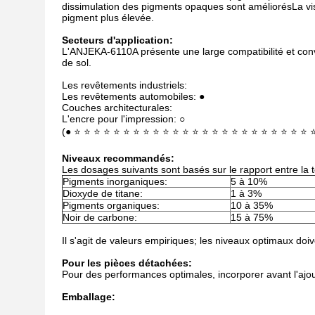
dissimulation des pigments opaques sont améliorésLa visc
pigment plus élevée.
Secteurs d'application:
L'ANJEKA-6110A présente une large compatibilité et conv
de sol.
Les revêtements industriels:
Les revêtements automobiles: ●
Couches architecturales:
L'encre pour l'impression: ○
(● ⭐ ⭐ ⭐ ⭐ ⭐ ⭐ ⭐ ⭐ ⭐ ⭐ ⭐ ⭐ ⭐ ⭐ ⭐ ⭐ ⭐ ⭐ ⭐ ⭐ ⭐ ⭐ ⭐ ⭐ 
Niveaux recommandés:
Les dosages suivants sont basés sur le rapport entre la 
Pigments inorganiques:
5 à 10%
Dioxyde de titane:
1 à 3%
Pigments organiques:
10 à 35%
Noir de carbone:
15 à 75%
Il s'agit de valeurs empiriques; les niveaux optimaux doi
Pour les pièces détachées:
Pour des performances optimales, incorporer avant l'aj
Emballage: